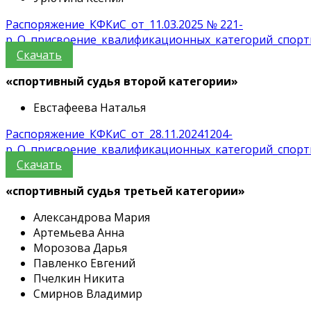
Распоряжение_КФКиС_от_11.03.2025 № 221-
р_О_присвоение_квалификационных_категорий_спорт
Скачать
«спортивный судья второй категории»
Евстафеева Наталья
Распоряжение_КФКиС_от_28.11.20241204-
р_О_присвоение_квалификационных_категорий_спорт
Скачать
«спортивный судья третьей категории»
Александрова Мария
Артемьева Анна
Морозова Дарья
Павленко Евгений
Пчелкин Никита
Смирнов Владимир