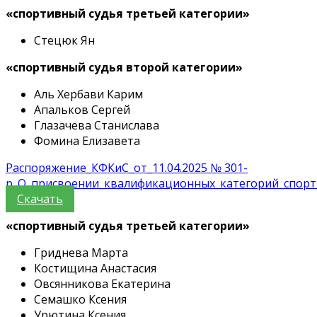
«спортивный судья третьей категории»
Стецюк Ян
«спортивный судья второй категории»
Аль Хербави Карим
Апальков Сергей
Глазачева Станислава
Фомина Елизавета
Распоряжение_КФКиС_от_11.04.2025 № 301-
р_О_присвоении_квалификационных_категорий_спорт
Скачать
«спортивный судья третьей категории»
Гриднева Марта
Костищина Анастасия
Овсянникова Екатерина
Семашко Ксения
Урютина Ксения