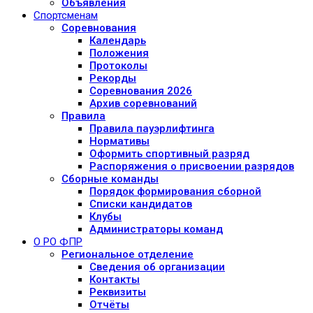
Объявления
Спортсменам
Соревнования
Календарь
Положения
Протоколы
Рекорды
Соревнования 2026
Архив соревнований
Правила
Правила пауэрлифтинга
Нормативы
Оформить спортивный разряд
Распоряжения о присвоении разрядов
Сборные команды
Порядок формирования сборной
Списки кандидатов
Клубы
Администраторы команд
О РО ФПР
Региональное отделение
Сведения об организации
Контакты
Реквизиты
Отчёты