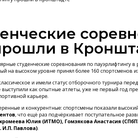
денческие соревн
прошли в Кроншт
улярные студенческие соревнования по пауэрлифтингу в
рый на высоком уровне принял более 160 спортсменов и
лассическое и имели статус отборочного турнира пере
е выступили как опытные атлеты, уже не первый год пр
спортивной карьере.
ренные и конкурентные: спортсмены показали высокий 
дентов
, что ещё раз подчёркивает поступательное разв
хромеева Юлия (ИТМО), Гомзякова Анастасия (СПбПУ
 И.П. Павлова)
.