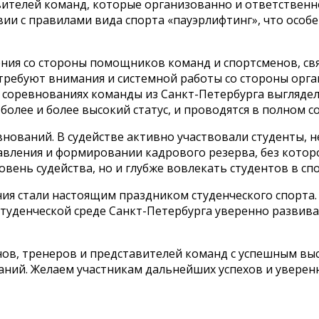
вителей команд, которые организованно и ответственн
вии с правилами вида спорта «пауэрлифтинг», что особ
ения со стороны помощников команд и спортсменов, с
требуют внимания и системной работы со стороны орга
х соревнованиях команды из Санкт-Петербурга выгляде
олее и более высокий статус, и проводятся в полном с
внований. В судействе активно участвовали студенты, 
авления и формировании кадрового резерва, без котор
вень судейства, но и глубже вовлекать студентов в сп
ия стали настоящим праздником студенческого спорта.
 студенческой среде Санкт-Петербурга уверенно развив
енов, тренеров и представителей команд с успешным в
ний. Желаем участникам дальнейших успехов и уверенн