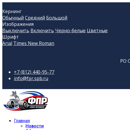
Кернинг
Обычный
Средний
Большой
Изображения
Выключить
Включить
Черно-белые
Цветные
Шрифт
Arial
Times New Roman
РО 
+7 (812) 440-95-77
info@fpr.spb.ru
Главная
Новости