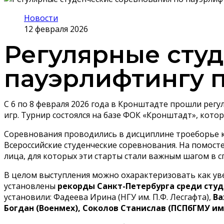
Новости
12 февраля 2026
Регулярные сту
пауэрлифтингу 
С 6 по 8 февраля 2026 года в Кронштадте прошли рег
игр. Турнир состоялся на базе ФОК «Кронштадт», кото
Соревнования проводились в дисциплине
троеборье к
Всероссийские студенческие соревнования. На помост
лица, для которых эти старты стали важным шагом в 
В целом выступления можно охарактеризовать как уве
установлены
рекорды Санкт-Петербурга среди сту
установили: Фадеева Ирина (НГУ им. П.Ф. Лесгафта),
Ва
Богдан (Военмех), Соколов Станислав (ПСПбГМУ им.